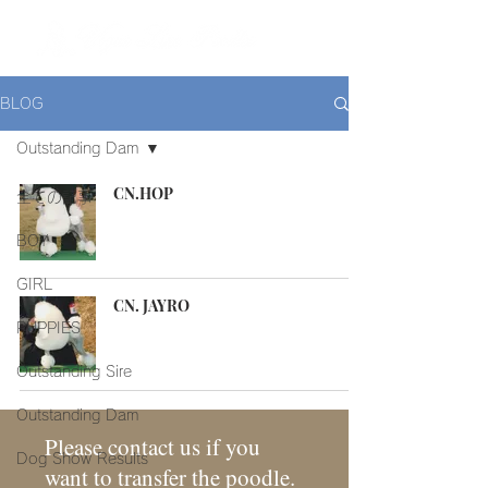
ME
NU
BLOG
Outstanding Dam
CN.HOP
全ての記事
BOY
GIRL
CN. JAYRO
PUPPIES
Outstanding Sire
Outstanding Dam
Please contact us if you
Dog Show Results
want to transfer the poodle.