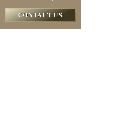
CONTACT US
HOME
交配希望の方
ハンドラー ＆ ボーディング
ABOUT
ドッグショーに興味のある方
BOYS
里親希望の方
GIRLS
​​プライバシーポリシー
PUPPIES
CONTACT
Dog Show Results
FCI I.N.T B.I.S Dogs
Supreme Dogs
Outstanding Sire and Dam