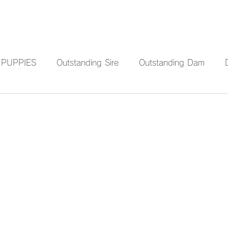
ME
ABOUT
BOYS
GIRLS
PUPPIES
Outstanding Sire
Outstanding Dam