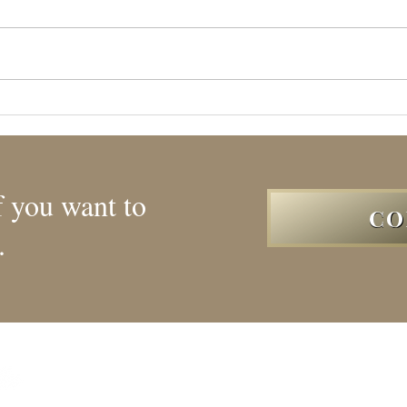
CN.
CN.FEFU nee-san
f you want to
CO
.
HOME
Dog Show Results
交配希望の方
ハンドラー ＆ ボー
ABOUT
FCI I.N.T B.I.S Dogs
ドッグショーに興味
BOYS
Supreme Dogs