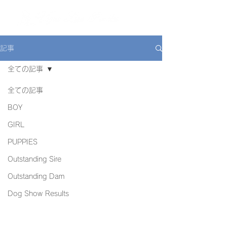
ME
NU
記事
全ての記事
全ての記事
BOY
GIRL
PUPPIES
Outstanding Sire
Outstanding Dam
Dog Show Results