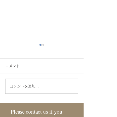
コメント
CN.MAX
CN.JOHN
コメントを追加…
Please contact us if you