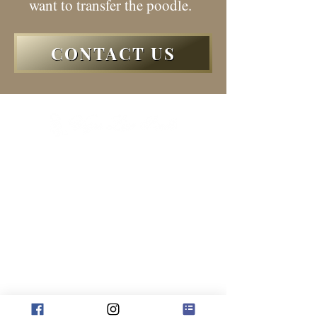
want to transfer the poodle.
CONTACT US
HOME
交配希望の方
ハンドラー ＆ ボーディング
ABOUT
ドッグショーに興味のある方
BOYS
里親希望の方
GIRLS
​​プライバシーポリシー
PUPPIES
CONTACT
Dog Show Results
FCI I.N.T B.I.S Dogs
Supreme Dogs
Outstanding Sire and Dam