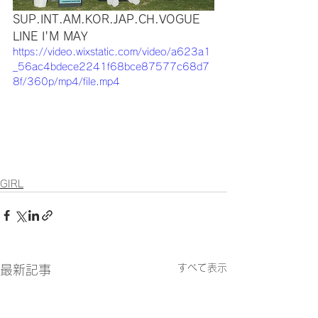
SUP.INT.AM.KOR.JAP.CH.VOGUE 
LINE I'M MAY
https://video.wixstatic.com/video/a623a1
_56ac4bdece2241f68bce87577c68d7
8f/360p/mp4/file.mp4
GIRL
すべて表示
最新記事