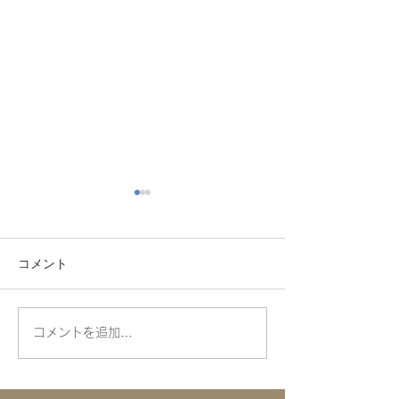
コメント
CN.BELLA
CN.FEFU nee-s
コメントを追加…