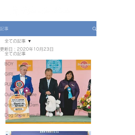
ME
NU
記事
全ての記事
更新日：
2020年10月23日
全ての記事
BOY
GIRL
PUPPIES
Outstanding Sire
Outstanding Dam
Dog Show Results