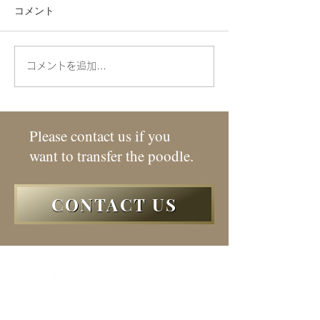
コメント
CN.BELLA
CN.FEFU nee-s
コメントを追加…
Please contact us if you
want to transfer the poodle.
CONTACT US
HOME
交配希望の方