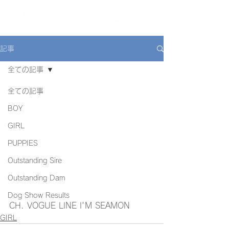
ME
NU
記事
全ての記事
全ての記事
BOY
GIRL
PUPPIES
Outstanding Sire
Outstanding Dam
Dog Show Results
CH. VOGUE LINE I'M SEAMON
GIRL