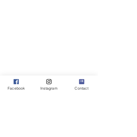
ハンドラー ＆ ボーディング
ABOUT
ドッグショーに興味のある方
BOYS
里親希望の方
GIRLS
​​プライバシーポリシー
PUPPIES
CONTACT
Dog Show Results
FCI I.N.T B.I.S Dogs
Supreme Dogs
Outstanding Sire and Dam
Facebook
Instagram
Contact